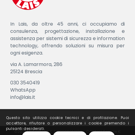
In Lais, da oltre 45 anni, ci occupiamo di
consulenza, progettazione, installazione e
assistenza per sistemi di sicurezza e information
technology, offrendo soluzioni su misura per
ogni esigenza.
via A. Lamarmora, 286
25124 Brescia
030 3540419
WhatsApp
info@lais.it
Questo sito utilizza cookie tecnici e di profilazione. Puoi
accettare, rifiutare o personalizzare i cookie premendo i
pulsanti desiderati.
©2025 LAIS | P.Iva e C.F. 00998260178 – Capitale Sociale €