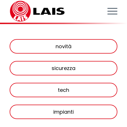
novità
sicurezza
tech
impianti