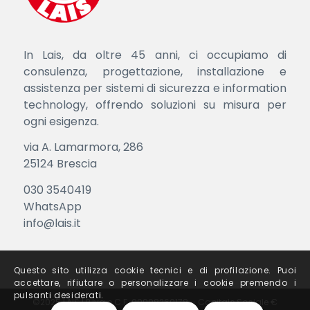
In Lais, da oltre 45 anni, ci occupiamo di
consulenza, progettazione, installazione e
assistenza per sistemi di sicurezza e information
technology, offrendo soluzioni su misura per
ogni esigenza.
via A. Lamarmora, 286
25124 Brescia
030 3540419
WhatsApp
info@lais.it
Questo sito utilizza cookie tecnici e di profilazione. Puoi
accettare, rifiutare o personalizzare i cookie premendo i
pulsanti desiderati.
©2025 LAIS | P.Iva e C.F. 00998260178 – Capitale Sociale €